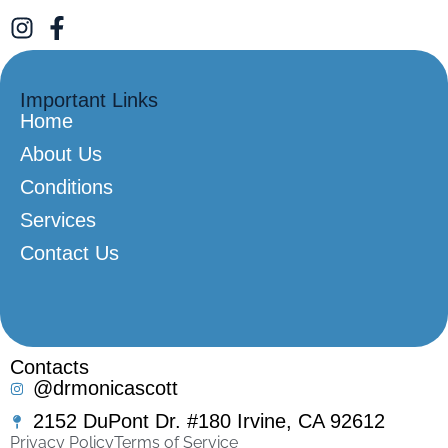
Important Links
Home
About Us
Conditions
Services
Contact Us
Contacts
@drmonicascott
2152 DuPont Dr. #180 Irvine, CA 92612
Privacy Policy
Terms of Service